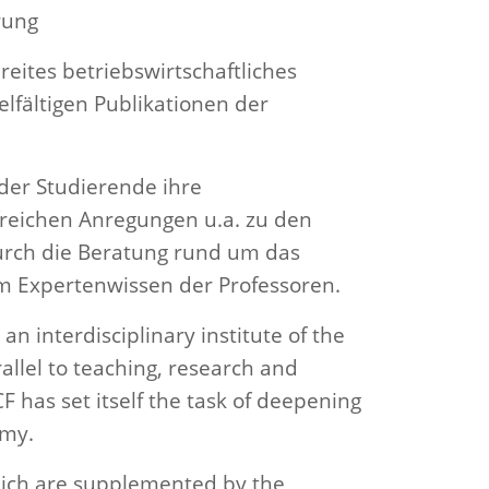
rung
reites betriebswirtschaftliches
lfältigen Publikationen der
 der Studierende ihre
reichen Anregungen u.a. zu den
urch die Beratung rund um das
m Expertenwissen der Professoren.
n interdisciplinary institute of the
allel to teaching, research and
 has set itself the task of deepening
omy.
which are supplemented by the