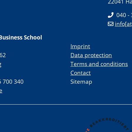
22041 H
040 -
info[a
Business School
Imprint
62
Data protection
g
Terms and conditions
Contact
5 700 340
Sitemap
e