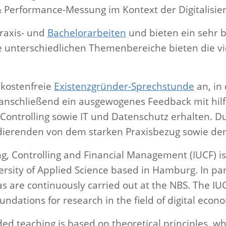
 Performance-Messung im Kontext der Digitalisie
raxis- und
Bachelorarbeiten
und bieten ein sehr b
 unterschiedlichen Themenbereiche bieten die vie
 kostenfreie
Existenzgründer-Sprechstunde
an, in
nschließend ein ausgewogenes Feedback mit hilf
ontrolling sowie IT und Datenschutz erhalten. D
tudierenden von dem starken Praxisbezug sowie de
g, Controlling and Financial Management (IUCF) is a
rsity of Applied Science based in Hamburg. In par
s are continuously carried out at the NBS. The IUCF
undations for research in the field of digital econ
nded teaching is based on theoretical principles, 