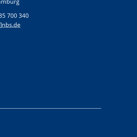
amburg
 35 700 340
t]nbs.de