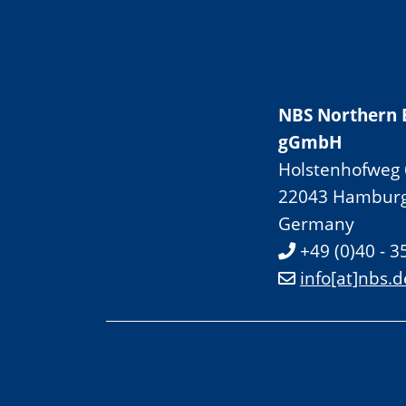
NBS Northern 
gGmbH
Holstenhofweg 
22043 Hambur
Germany
+49 (0)40 - 3
info[at]nbs.d