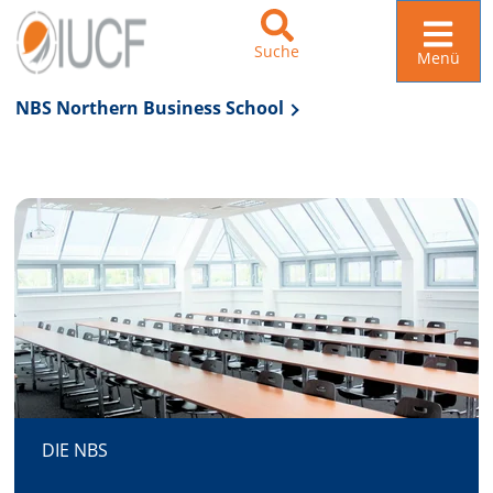
Suche
Menü
NBS Northern Business School
Zur Navigation springen
Zum Inhalt springen
DIE NBS